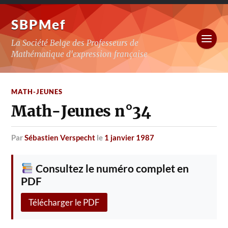
SBPMef
La Société Belge des Professeurs de
Mathématique d'expression française
MATH-JEUNES
Math-Jeunes n°34
par
Sébastien Verspecht
le
1 janvier 1987
Consultez le numéro complet en
PDF
Télécharger le PDF