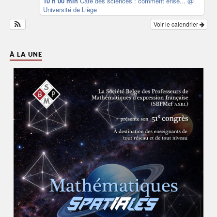
10 h 00 min
Café des sciences : comment ense...
@
Université de Liège
Voir le calendrier
À LA UNE