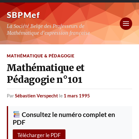
SBPMef
La Société Belge des Professeurs de
Mathématique d'expression française
MATHÉMATIQUE & PÉDAGOGIE
Mathématique et
Pédagogie n°101
par
Sébastien Verspecht
le
1 mars 1995
Consultez le numéro complet en
PDF
Télécharger le PDF