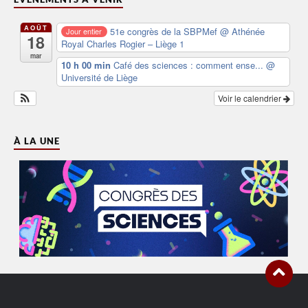
AOÛT
51e congrès de la SBPMef
@ Athénée
Jour entier
18
Royal Charles Rogier – Liège 1
mar
10 h 00 min
Café des sciences : comment ense...
@
Université de Liège
Voir le calendrier
À LA UNE