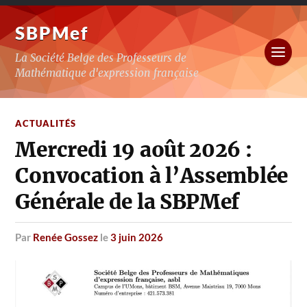
SBPMef
La Société Belge des Professeurs de
Mathématique d'expression française
ACTUALITÉS
Mercredi 19 août 2026 :
Convocation à l’Assemblée
Générale de la SBPMef
par
Renée Gossez
le
3 juin 2026