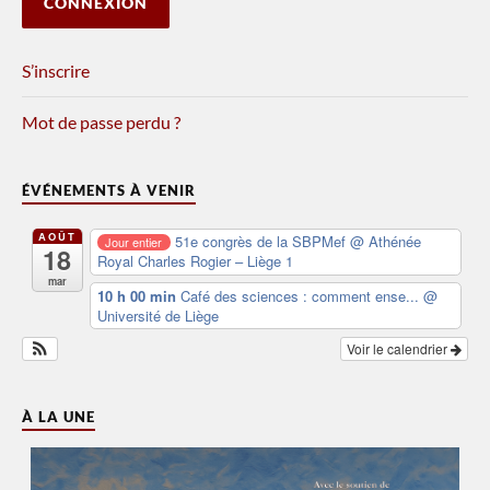
S’inscrire
Mot de passe perdu ?
ÉVÉNEMENTS À VENIR
AOÛT
51e congrès de la SBPMef
@ Athénée
Jour entier
18
Royal Charles Rogier – Liège 1
mar
10 h 00 min
Café des sciences : comment ense...
@
Université de Liège
Voir le calendrier
À LA UNE