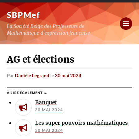
SBPMef
La Société Belge des Professeurs de
Mathématique d'expression française
AG et élections
par
Danièle Legrand
le
30 mai 2024
À LIRE ÉGALEMENT →
Banquet
30 MAI 2024
Les super pouvoirs mathématiques
30 MAI 2024