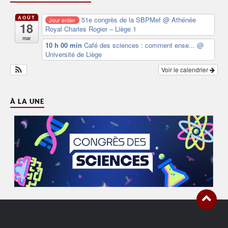
AOÛT
51e congrès de la SBPMef
@ Athénée
Jour entier
18
Royal Charles Rogier – Liège 1
mar
10 h 00 min
Café des sciences : comment ense...
@
Université de Liège
Voir le calendrier
À LA UNE