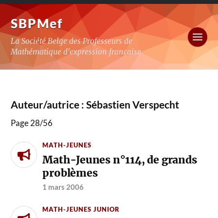
SBPMef
La Société Belge des Professeurs de
Mathématique d'expression française
Auteur/autrice :
Sébastien Verspecht
Page 28
/
56
MATH-JEUNES
Math-Jeunes n°114, de grands
problèmes
1 mars 2006
MATH-JEUNES JUNIOR