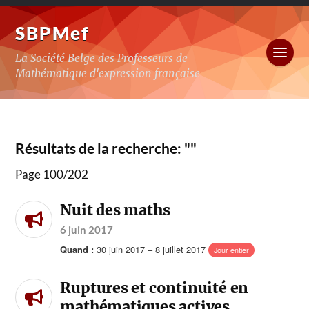
SBPMef
La Société Belge des Professeurs de
Mathématique d'expression française
Résultats de la recherche: ""
Page 100
/
202
Nuit des maths
6 juin 2017
30 juin 2017 – 8 juillet 2017
Quand :
Jour entier
Ruptures et continuité en
mathématiques actives