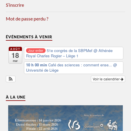
S’inscrire
Mot de passe perdu ?
ÉVÉNEMENTS À VENIR
AOÛT
51e congrès de la SBPMef
@ Athénée
Jour entier
18
Royal Charles Rogier – Liège 1
mar
10 h 00 min
Café des sciences : comment ense...
@
Université de Liège
Voir le calendrier
À LA UNE