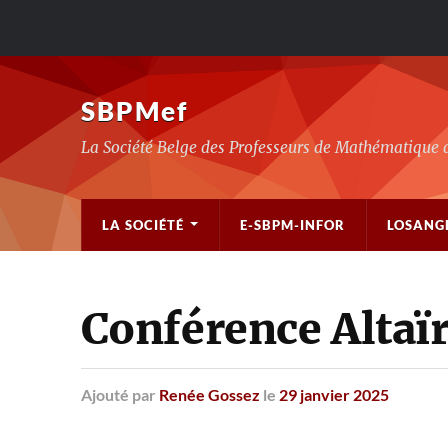
SBPMef
La Société Belge des Professeurs de Mathématique 
LA SOCIÉTÉ
E-SBPM-INFOR
LOSANG
Conférence Altaï
Ajouté
par
Renée Gossez
le
29 janvier 2025