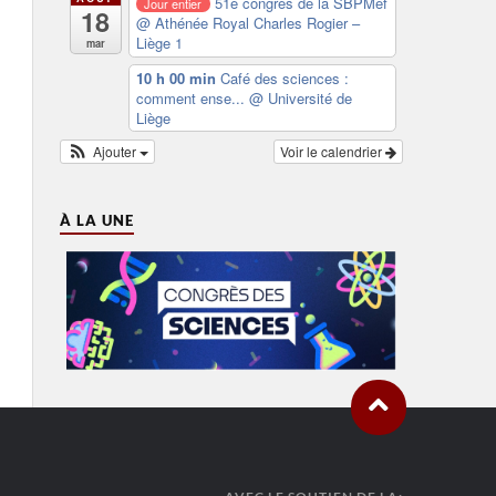
51e congrès de la SBPMef
Jour entier
18
@ Athénée Royal Charles Rogier –
Liège 1
mar
10 h 00 min
Café des sciences :
comment ense...
@ Université de
Liège
Ajouter
Voir le calendrier
À LA UNE