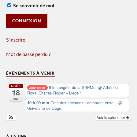
Se souvenir de moi
S’inscrire
Mot de passe perdu ?
ÉVÉNEMENTS À VENIR
AOÛT
51e congrès de la SBPMef
@ Athénée
Jour entier
18
Royal Charles Rogier – Liège 1
mar
10 h 00 min
Café des sciences : comment ense...
@
Université de Liège
Voir le calendrier
À LA UNE