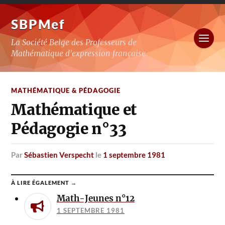
SBPMef
La Société Belge des Professeurs de
Mathématique d'expression française
MATHÉMATIQUE & PÉDAGOGIE
Mathématique et
Pédagogie n°33
par
Sébastien Verspecht
le
1 septembre 1981
À LIRE ÉGALEMENT →
Math-Jeunes n°12
1 SEPTEMBRE 1981