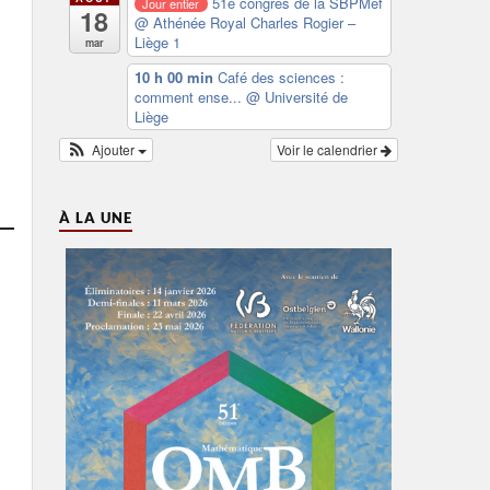
51e congrès de la SBPMef
Jour entier
18
@ Athénée Royal Charles Rogier –
Liège 1
mar
10 h 00 min
Café des sciences :
comment ense...
@ Université de
Liège
Ajouter
Voir le calendrier
À LA UNE