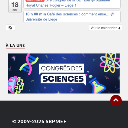
18
Royal Charles Rogier – Liège 1
mar
10 h 00 min
Café des sciences : comment ense...
@
Université de Liège
Voir le calendrier
À LA UNE
© 2009-2026
SBPMEF