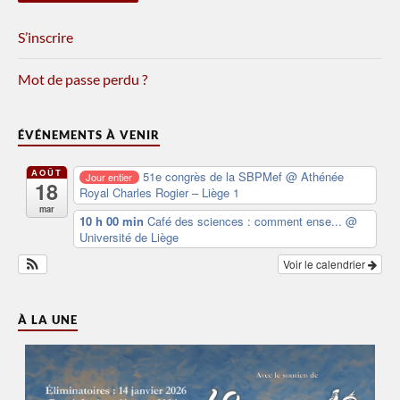
S’inscrire
Mot de passe perdu ?
ÉVÉNEMENTS À VENIR
AOÛT
51e congrès de la SBPMef
@ Athénée
Jour entier
18
Royal Charles Rogier – Liège 1
mar
10 h 00 min
Café des sciences : comment ense...
@
Université de Liège
Voir le calendrier
À LA UNE