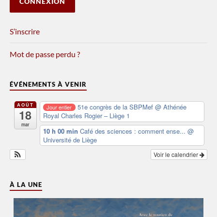
S’inscrire
Mot de passe perdu ?
ÉVÉNEMENTS À VENIR
AOÛT
51e congrès de la SBPMef
@ Athénée
Jour entier
18
Royal Charles Rogier – Liège 1
mar
10 h 00 min
Café des sciences : comment ense...
@
Université de Liège
Voir le calendrier
À LA UNE