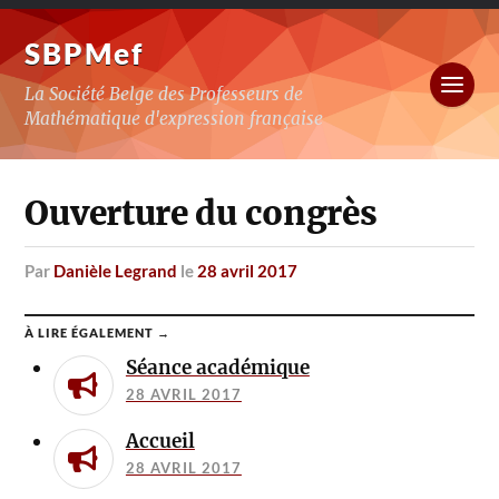
SBPMef
La Société Belge des Professeurs de
Mathématique d'expression française
Ouverture du congrès
par
Danièle Legrand
le
28 avril 2017
À LIRE ÉGALEMENT →
Séance académique
28 AVRIL 2017
Accueil
28 AVRIL 2017