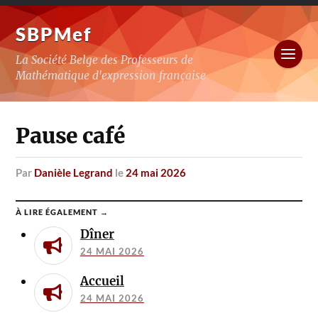
SBPMef
La Société Belge des Professeurs de
Mathématique d'expression française
Pause café
par
Danièle Legrand
le
24 mai 2026
À LIRE ÉGALEMENT →
Dîner
24 MAI 2026
Accueil
24 MAI 2026