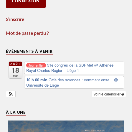
S’inscrire
Mot de passe perdu ?
ÉVÉNEMENTS À VENIR
AOÛT
51e congrès de la SBPMef
@ Athénée
Jour entier
18
Royal Charles Rogier – Liège 1
mar
10 h 00 min
Café des sciences : comment ense...
@
Université de Liège
Voir le calendrier
À LA UNE