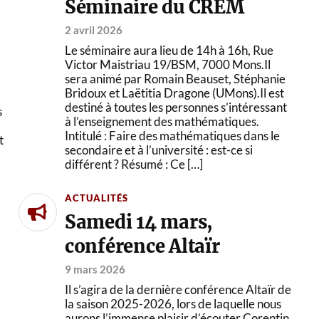
Séminaire du CREM
2 avril 2026
Le séminaire aura lieu de 14h à 16h, Rue
Victor Maistriau 19/BSM, 7000 Mons.Il
sera animé par Romain Beauset, Stéphanie
Bridoux et Laëtitia Dragone (UMons).Il est
destiné à toutes les personnes s’intéressant
s
à l’enseignement des mathématiques.
Intitulé : Faire des mathématiques dans le
t
secondaire et à l’université : est-ce si
différent ? Résumé : Ce […]
ACTUALITÉS
Samedi 14 mars,
conférence Altaïr
9 mars 2026
Il s’agira de la dernière conférence Altaïr de
la saison 2025-2026, lors de laquelle nous
aurons l’immense plaisir d’écouter Corentin