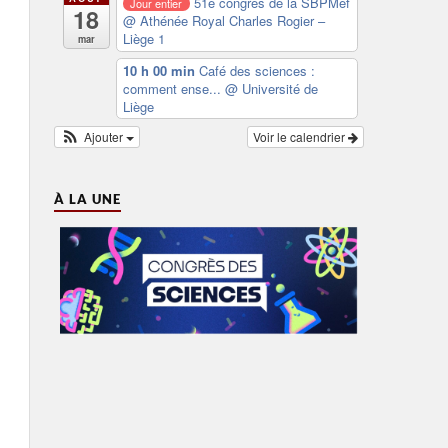
51e congrès de la SBPMef
Jour entier
18
@ Athénée Royal Charles Rogier –
Liège 1
mar
10 h 00 min
Café des sciences :
comment ense...
@ Université de
Liège
Ajouter
Voir le calendrier
À LA UNE