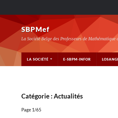
SBPMef
La Société Belge des Professeurs de Mathématique 
LA SOCIÉTÉ
E-SBPM-INFOR
LOSANG
Catégorie :
Actualités
Page 1
/
65