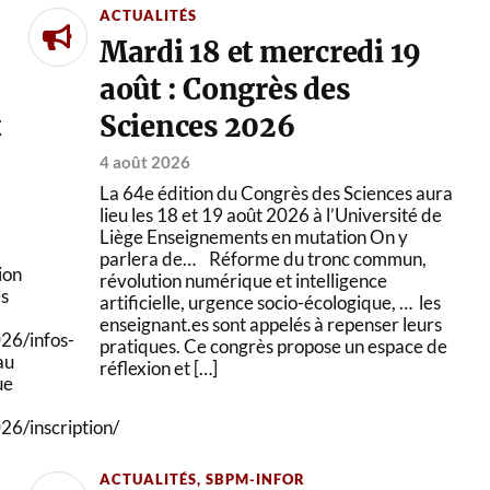
ACTUALITÉS
Mardi 18 et mercredi 19
août : Congrès des
t
Sciences 2026
4 août 2026
La 64e édition du Congrès des Sciences aura
lieu les 18 et 19 août 2026 à l’Université de
Liège Enseignements en mutation On y
!
parlera de… Réforme du tronc commun,
ion
révolution numérique et intelligence
es
artificielle, urgence socio-écologique, … les
enseignant.es sont appelés à repenser leurs
26/infos-
pratiques. Ce congrès propose un espace de
au
réflexion et […]
ue
6/inscription/
ACTUALITÉS
,
SBPM-INFOR