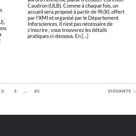
Caudron (ULB). Comme à chaque fois, un
s
accueil sera proposé à partir de 9h30, offert
par l’XMI et organisé par le Département
U),
Inforsciences. Il n’est pas nécessaire de
ons
s’inscrire ; vous trouverez les détails
a
pratiques ci-dessous. En […]
t
...
2
3
65
SUIVANTS 