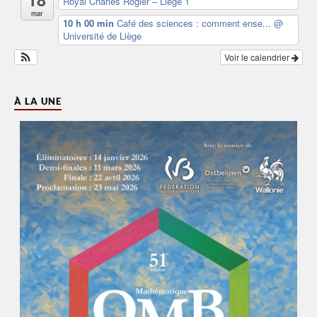
Royal Charles Rogier – Liège 1
mar
10 h 00 min
Café des sciences : comment ense...
@
Université de Liège
Voir le calendrier
À LA UNE