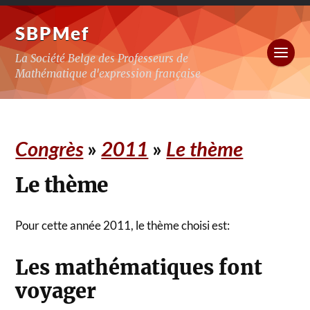
SBPMef
La Société Belge des Professeurs de
Mathématique d'expression française
Congrès
»
2011
»
Le thème
Le thème
Pour cette année 2011, le thème choisi est:
Les mathématiques font
voyager