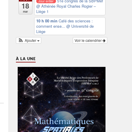
51e congrès de la SBPMef
Jour entier
18
@ Athénée Royal Charles Rogier –
Liège 1
mar
10 h 00 min
Café des sciences :
comment ense...
@ Université de
Liège
Ajouter
Voir le calendrier
À LA UNE
→