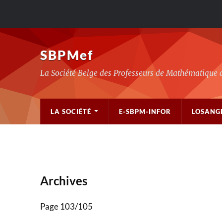
SBPMef
La Société Belge des Professeurs de Mathématique 
LA SOCIÉTÉ
E-SBPM-INFOR
LOSANG
Archives
Page 103
/
105