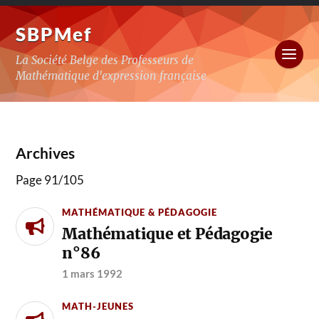
SBPMef
La Société Belge des Professeurs de
Mathématique d'expression française
Archives
Page 91
/
105
MATHÉMATIQUE & PÉDAGOGIE
Mathématique et Pédagogie
n°86
1 mars 1992
MATH-JEUNES