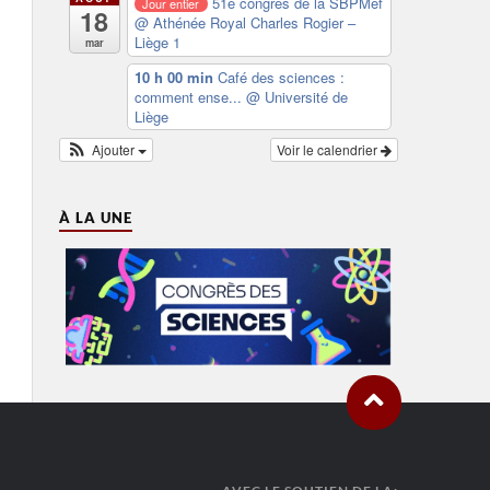
51e congrès de la SBPMef
Jour entier
18
@ Athénée Royal Charles Rogier –
Liège 1
mar
10 h 00 min
Café des sciences :
comment ense...
@ Université de
Liège
Ajouter
Voir le calendrier
À LA UNE