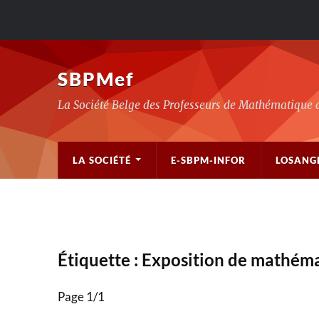
SBPMef
La Société Belge des Professeurs de Mathématique 
LA SOCIÉTÉ
E-SBPM-INFOR
LOSANG
Étiquette :
Exposition de mathém
Page 1
/
1