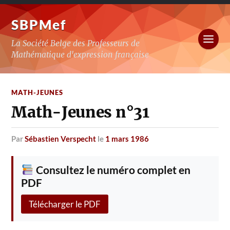
SBPMef
La Société Belge des Professeurs de
Mathématique d'expression française
MATH-JEUNES
Math-Jeunes n°31
par
Sébastien Verspecht
le
1 mars 1986
Consultez le numéro complet en
PDF
Télécharger le PDF