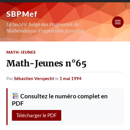
SBPMef
La Société Belge des Professeurs de
Mathématique d'expression française
MATH-JEUNES
Math-Jeunes n°65
par
Sébastien Verspecht
le
1 mai 1994
Consultez le numéro complet en
PDF
Télécharger le PDF