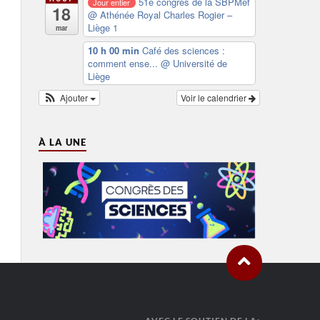
51e congrès de la SBPMef
Jour entier
18
@ Athénée Royal Charles Rogier –
Liège 1
mar
10 h 00 min
Café des sciences :
comment ense...
@ Université de
Liège
Ajouter
Voir le calendrier
À LA UNE