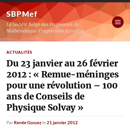
SBPMef
La Société Belge des Professeurs de
Mathématique d'expression française
ACTUALITÉS
Du 23 janvier au 26 février
2012 : « Remue-méninges
pour une révolution – 100
ans de Conseils de
Physique Solvay »
par
Renée Gossez
le
21 janvier 2012