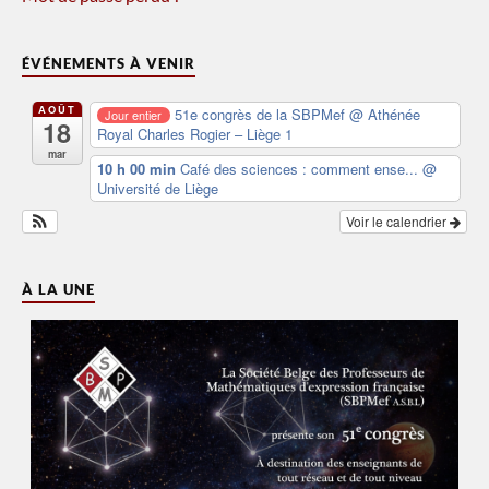
ÉVÉNEMENTS À VENIR
AOÛT
51e congrès de la SBPMef
@ Athénée
Jour entier
18
Royal Charles Rogier – Liège 1
mar
10 h 00 min
Café des sciences : comment ense...
@
Université de Liège
Voir le calendrier
À LA UNE