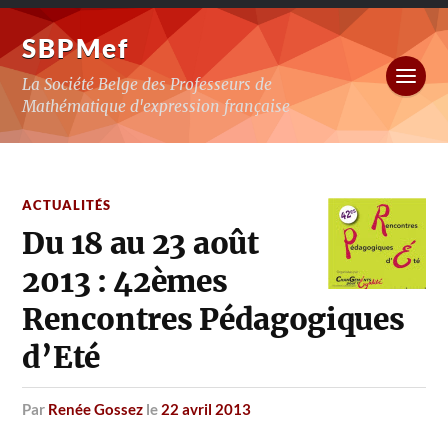
SBPMef
La Société Belge des Professeurs de
Mathématique d'expression française
ACTUALITÉS
Du 18 au 23 août
2013 : 42èmes
Rencontres Pédagogiques
d’Eté
par
Renée Gossez
le
22 avril 2013