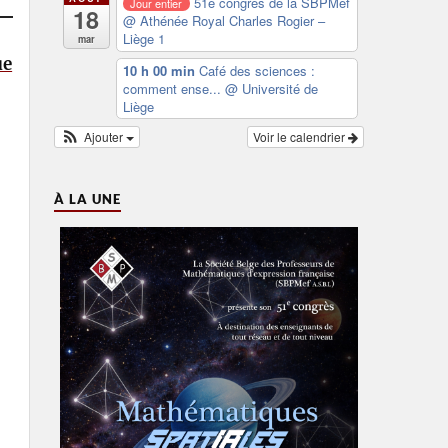
51e congrès de la SBPMef
Jour entier
18
@ Athénée Royal Charles Rogier –
Liège 1
mar
ue
10 h 00 min
Café des sciences :
comment ense...
@ Université de
Liège
Ajouter
Voir le calendrier
À LA UNE