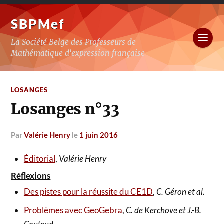
SBPMef
La Société Belge des Professeurs de
Mathématique d'expression française
LOSANGES
Losanges n°33
par
Valérie Henry
le
1 juin 2016
Éditorial
,
Valérie Henry
Réflexions
Des pistes pour la réussite du CE1D
,
C. Géron et al.
Problèmes avec GeoGebra
,
C. de Kerchove et J.-B.