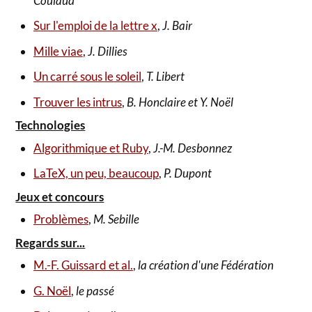
Coulaud
Sur l'emploi de la lettre x
,
J. Bair
Mille viae
,
J. Dillies
Un carré sous le soleil
,
T. Libert
Trouver les intrus
,
B. Honclaire et Y. Noël
Technologies
Algorithmique et Ruby
,
J.-M. Desbonnez
LaTeX, un peu, beaucoup
,
P. Dupont
Jeux et concours
Problèmes
,
M. Sebille
Regards sur...
M.-F. Guissard et al.
,
la création d'une Fédération
G. Noël
,
le passé