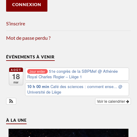
S’inscrire
Mot de passe perdu ?
ÉVÉNEMENTS À VENIR
AOÛT
51e congrès de la SBPMef
@ Athénée
Jour entier
18
Royal Charles Rogier – Liège 1
mar
10 h 00 min
Café des sciences : comment ense...
@
Université de Liège
Voir le calendrier
À LA UNE