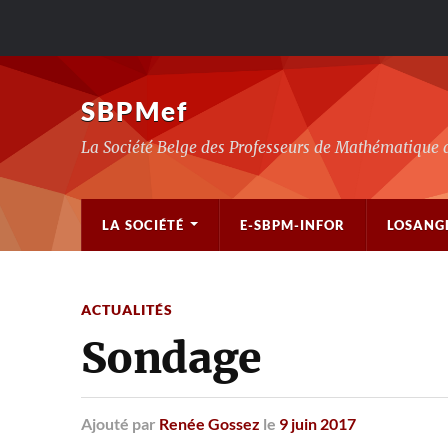
SBPMef
La Société Belge des Professeurs de Mathématique 
LA SOCIÉTÉ
E-SBPM-INFOR
LOSANG
ACTUALITÉS
Sondage
Ajouté
par
Renée Gossez
le
9 juin 2017