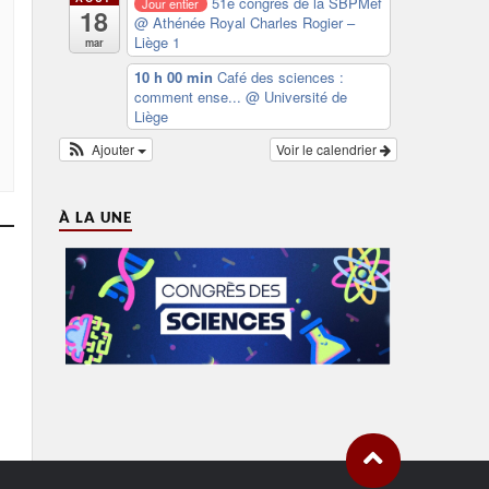
51e congrès de la SBPMef
Jour entier
18
@ Athénée Royal Charles Rogier –
Liège 1
mar
10 h 00 min
Café des sciences :
comment ense...
@ Université de
Liège
Ajouter
Voir le calendrier
À LA UNE