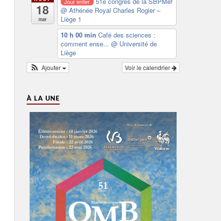
51e congrès de la SBPMef
Jour entier
18
@ Athénée Royal Charles Rogier –
Liège 1
mar
10 h 00 min
Café des sciences :
comment ense...
@ Université de
Liège
Ajouter
Voir le calendrier
À LA UNE