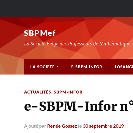
SBPMef
La Société Belge des Professeurs de Mathématique 
LA SOCIÉTÉ
E-SBPM-INFOR
LOSANG
ACTUALITÉS
,
SBPM-INFOR
e-SBPM-Infor n°
Ajouté
par
Renée Gossez
le
30 septembre 2019