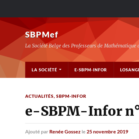
SBPMef
La Société Belge des Professeurs de Mathématique 
LA SOCIÉTÉ
E-SBPM-INFOR
LOSANG
ACTUALITÉS
,
SBPM-INFOR
e-SBPM-Infor n°
Ajouté
par
Renée Gossez
le
25 novembre 2019