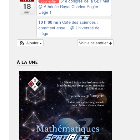
51e congrès de la SBPMef
Jour entier
18
@ Athénée Royal Charles Rogier –
Liège 1
mar
10 h 00 min
Café des sciences :
comment ense...
@ Université de
Liège
Ajouter
Voir le calendrier
À LA UNE