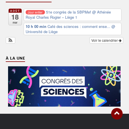
AOÛT
51e congrès de la SBPMef
@ Athénée
Jour entier
18
Royal Charles Rogier – Liège 1
mar
10 h 00 min
Café des sciences : comment ense...
@
Université de Liège
Voir le calendrier
À LA UNE