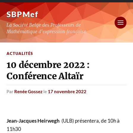
SBPMef
La Société Belge des Professeurs de
Mathématique d'expression française
ACTUALITÉS
10 décembre 2022 :
Conférence Altaïr
par
Renée Gossez
le
17 novembre 2022
Jean-Jacques Heirwegh
(ULB) présentera, de 10h à
11h30