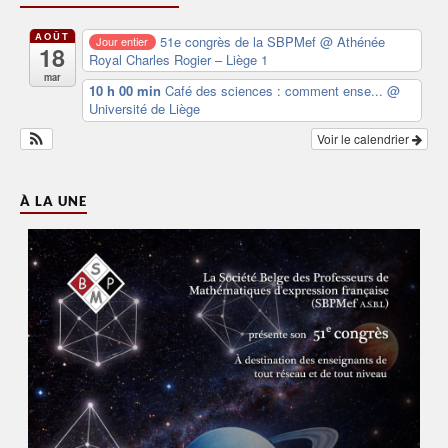
AOÛT
51e congrès de la SBPMef
@ Athénée
Jour entier
18
Royal Charles Rogier – Liège 1
mar
10 h 00 min
Café des sciences : comment ense...
@
Université de Liège
Voir le calendrier
À LA UNE