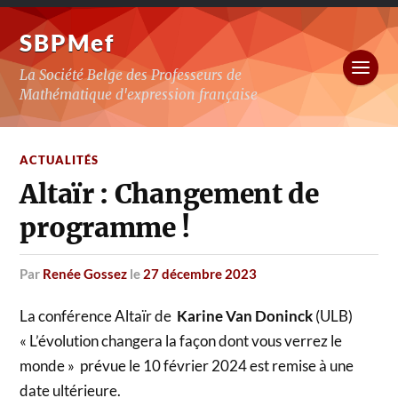
SBPMef
La Société Belge des Professeurs de
Mathématique d'expression française
ACTUALITÉS
Altaïr : Changement de
programme !
par
Renée Gossez
le
27 décembre 2023
La conférence Altaïr de
Karine Van Doninck
(ULB)
« L’évolution changera la façon dont vous verrez le
monde » prévue le 10 février 2024 est remise à une
date ultérieure.