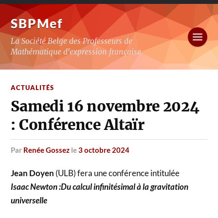
SBPMef
La Société Belge des Professeurs de
Mathématique d'expression française
ACTUALITÉS
Samedi 16 novembre 2024
: Conférence Altaïr
par
Renée Gossez
le
3 octobre 2024
Jean Doyen
(ULB) fera une conférence intitulée
Isaac Newton :Du calcul infinitésimal à la gravitation
universelle