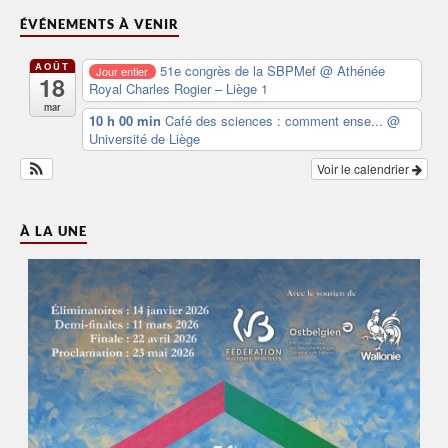
ÉVÉNEMENTS À VENIR
AOÛT
51e congrès de la SBPMef
@ Athénée
Jour entier
18
Royal Charles Rogier – Liège 1
mar
10 h 00 min
Café des sciences : comment ense...
@
Université de Liège
Voir le calendrier
À LA UNE