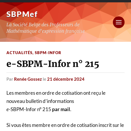
SBPMef
La Société Belge des Professeurs de
Mathématique d'expression française
ACTUALITÉS
,
SBPM-INFOR
e-SBPM-Infor n° 215
par
Renée Gossez
le
21 décembre 2024
Les membres en ordre de cotisation ont reçu le
nouveau bulletin d’informations
e
-SBPM-Infor n° 215
par mail
.
Si vous êtes membre en ordre de cotisation inscrit sur le