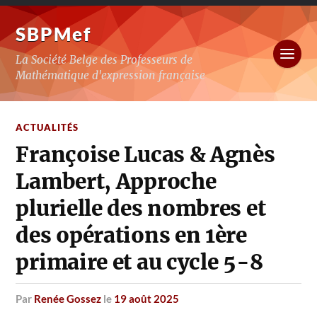
SBPMef
La Société Belge des Professeurs de
Mathématique d'expression française
ACTUALITÉS
Françoise Lucas & Agnès
Lambert, Approche
plurielle des nombres et
des opérations en 1ère
primaire et au cycle 5-8
par
Renée Gossez
le
19 août 2025