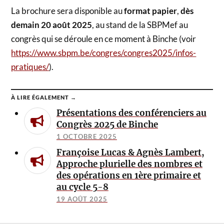
La brochure sera disponible au
format papier
,
dès
demain 20 août 2025
, au stand de la SBPMef au
congrès qui se déroule en ce moment à Binche (voir
https://www.sbpm.be/congres/congres2025/infos-
pratiques/
).
À LIRE ÉGALEMENT →
Présentations des conférenciers au
Congrès 2025 de Binche
1 OCTOBRE 2025
Françoise Lucas & Agnès Lambert,
Approche plurielle des nombres et
des opérations en 1ère primaire et
au cycle 5-8
19 AOÛT 2025