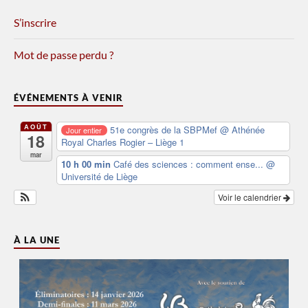
S’inscrire
Mot de passe perdu ?
ÉVÉNEMENTS À VENIR
AOÛT
51e congrès de la SBPMef
@ Athénée
Jour entier
18
Royal Charles Rogier – Liège 1
mar
10 h 00 min
Café des sciences : comment ense...
@
Université de Liège
Voir le calendrier
À LA UNE