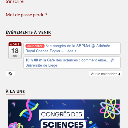
S’inscrire
Mot de passe perdu ?
ÉVÉNEMENTS À VENIR
AOÛT
51e congrès de la SBPMef
@ Athénée
Jour entier
18
Royal Charles Rogier – Liège 1
mar
10 h 00 min
Café des sciences : comment ense...
@
Université de Liège
Voir le calendrier
À LA UNE