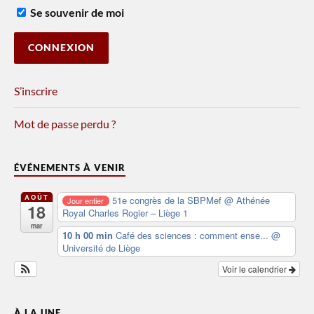
Se souvenir de moi
S’inscrire
Mot de passe perdu ?
ÉVÉNEMENTS À VENIR
AOÛT
51e congrès de la SBPMef
@ Athénée
Jour entier
18
Royal Charles Rogier – Liège 1
mar
10 h 00 min
Café des sciences : comment ense...
@
Université de Liège
Voir le calendrier
À LA UNE