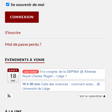
Se souvenir de moi
S’inscrire
Mot de passe perdu ?
ÉVÉNEMENTS À VENIR
AOÛT
51e congrès de la SBPMef
@ Athénée
Jour entier
18
Royal Charles Rogier – Liège 1
mar
10 h 00 min
Café des sciences : comment ense...
@
Université de Liège
Voir le calendrier
À LA UNE