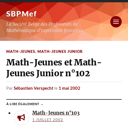
SBPMef
La Société Belge des Professeurs de
Mathématique d'expression française
MATH-JEUNES
,
MATH-JEUNES JUNIOR
Math-Jeunes et Math-
Jeunes Junior n°102
par
Sébastien Verspecht
le
1 mai 2002
À LIRE ÉGALEMENT →
Math-Jeunes n°103
1 JUILLET 2002