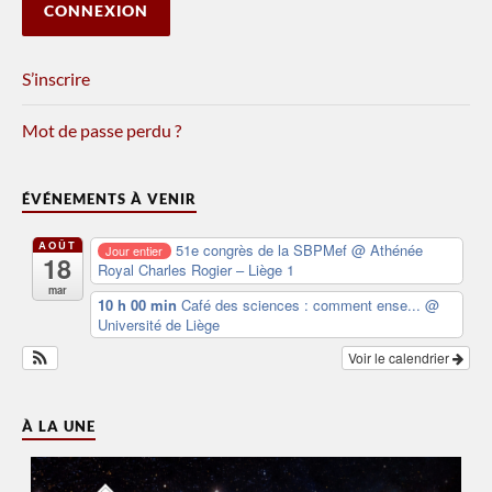
S’inscrire
Mot de passe perdu ?
ÉVÉNEMENTS À VENIR
AOÛT
51e congrès de la SBPMef
@ Athénée
Jour entier
18
Royal Charles Rogier – Liège 1
mar
10 h 00 min
Café des sciences : comment ense...
@
Université de Liège
Voir le calendrier
À LA UNE