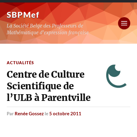
SBPMef
La Société Belge des Professeurs de
Mathématique d'expression française
ACTUALITÉS
Centre de Culture
Scientifique de
l’ULB à Parentville
par
Renée Gossez
le
5 octobre 2011