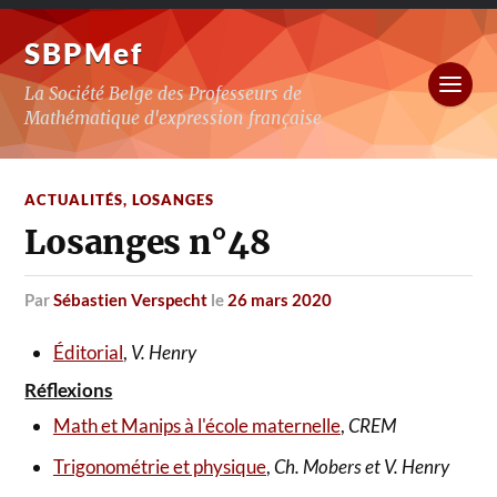
SBPMef
La Société Belge des Professeurs de
Mathématique d'expression française
ACTUALITÉS
,
LOSANGES
Losanges n°48
par
Sébastien Verspecht
le
26 mars 2020
Éditorial
,
V. Henry
Réflexions
Math et Manips à l'école maternelle
,
CREM
Trigonométrie et physique
,
Ch. Mobers et V. Henry