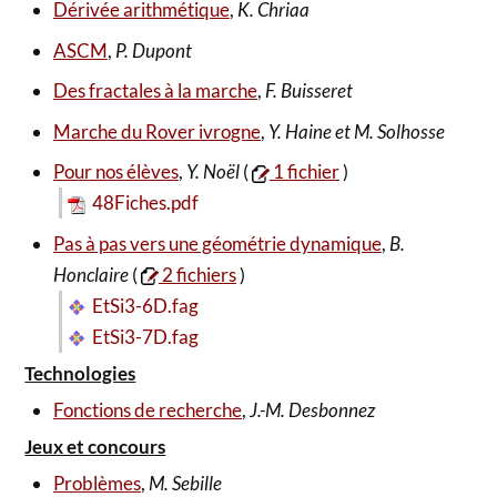
Dérivée arithmétique
,
K. Chriaa
ASCM
,
P. Dupont
Des fractales à la marche
,
F. Buisseret
Marche du Rover ivrogne
,
Y. Haine et M. Solhosse
Pour nos élèves
,
Y. Noël
(
1 fichier
)
48Fiches.pdf
Pas à pas vers une géométrie dynamique
,
B.
Honclaire
(
2 fichiers
)
EtSi3-6D.fag
EtSi3-7D.fag
Technologies
Fonctions de recherche
,
J.-M. Desbonnez
Jeux et concours
Problèmes
,
M. Sebille