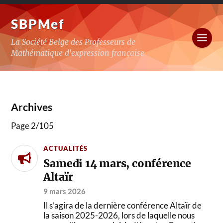
SBPMef
La Société Belge des Professeurs de
Mathématique d'expression française
Archives
Page 2
/
105
ACTUALITÉS
Samedi 14 mars, conférence
Altaïr
9 mars 2026
Il s’agira de la dernière conférence Altaïr de
la saison 2025-2026, lors de laquelle nous