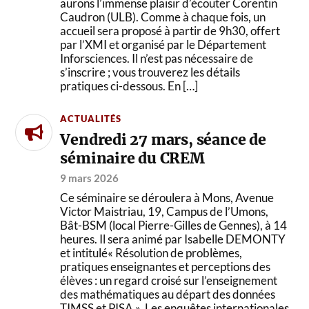
aurons l’immense plaisir d’écouter Corentin
Caudron (ULB). Comme à chaque fois, un
accueil sera proposé à partir de 9h30, offert
par l’XMI et organisé par le Département
Inforsciences. Il n’est pas nécessaire de
s’inscrire ; vous trouverez les détails
pratiques ci-dessous. En […]
ACTUALITÉS
Vendredi 27 mars, séance de
séminaire du CREM
9 mars 2026
Ce séminaire se déroulera à Mons, Avenue
Victor Maistriau, 19, Campus de l’Umons,
Bât-BSM (local Pierre-Gilles de Gennes), à 14
heures. Il sera animé par Isabelle DEMONTY
et intitulé« Résolution de problèmes,
pratiques enseignantes et perceptions des
élèves : un regard croisé sur l’enseignement
des mathématiques au départ des données
TIMSS et PISA ». Les enquêtes internationales