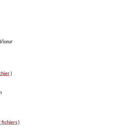
 Viseur
chier
)
n
 fichiers
)