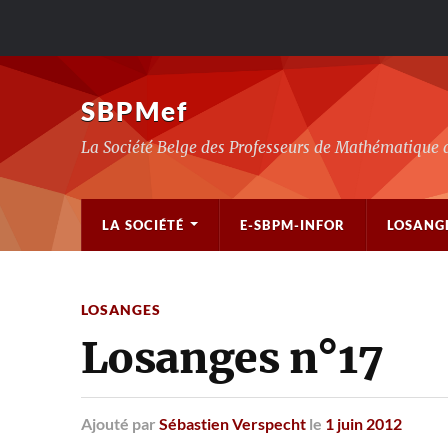
SBPMef
La Société Belge des Professeurs de Mathématique 
LA SOCIÉTÉ
E-SBPM-INFOR
LOSANG
LOSANGES
Losanges n°17
Ajouté
par
Sébastien Verspecht
le
1 juin 2012