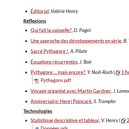
Éditorial
,
Valérie Henry
Réflexions
Qui fait la vaisselle?
,
D. Pagni
Une approche des développements en série
,
B.
Sacré Pythagore !
,
A. Pilate
Équations récurrentes
,
J. Bair
Pythagore ... mais encore?
,
Y. Noël-Roch
(
1 fi
Pythagore.pdf
Voyage organisé avec Martin Gardner
,
J. Lamo
Anniversaire: Henri Poincaré
,
S. Trompler
Technologies
Statistique descriptive et tableur
,
V. Henry
(
2
Données.ods