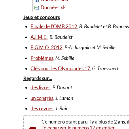
Données.xls
Jeux et concours
Finale de l'OMB 2012
,
B. Baudelet et B. Bonne
A.I.M.E.
,
B. Baudelet
E.G.M.O. 2012
,
P.-A. Jacqmin et M. Sebille
Problèmes
,
M. Sebille
Clés pour les Olympiades 17
,
G. Troessaert
Regards sur...
des livres
,
P. Dupont
un congrès
,
J. Lamon
des revues
,
J. Bair
Ce numéro étant paru il y a plus de 2 ans, 
Télécharger le numéro 17 en entier
.