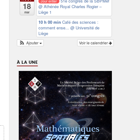
51e congrès de la SBPMef
Jour entier
18
@ Athénée Royal Charles Rogier –
Liège 1
mar
10 h 00 min
Café des sciences :
comment ense...
@ Université de
Liège
Ajouter
Voir le calendrier
À LA UNE