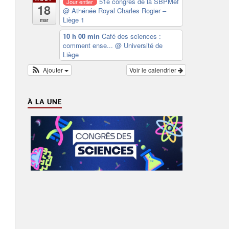
51e congrès de la SBPMef
Jour entier
18
@ Athénée Royal Charles Rogier –
Liège 1
mar
10 h 00 min
Café des sciences :
comment ense...
@ Université de
Liège
Ajouter
Voir le calendrier
À LA UNE