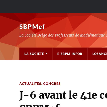
SBPMef
La Société Belge des Professeurs de Mathématique 
LA SOCIÉTÉ
E-SBPM-INFOR
LOSANG
ACTUALITÉS
,
CONGRÈS
J-6 avant le 41e c