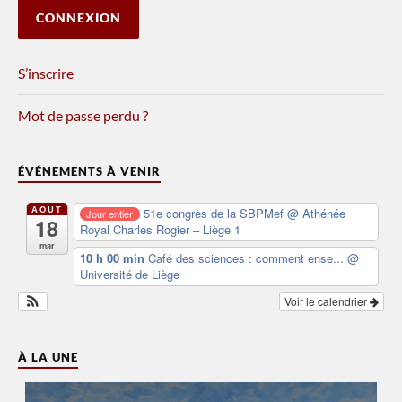
S’inscrire
Mot de passe perdu ?
ÉVÉNEMENTS À VENIR
AOÛT
51e congrès de la SBPMef
@ Athénée
Jour entier
18
Royal Charles Rogier – Liège 1
mar
10 h 00 min
Café des sciences : comment ense...
@
Université de Liège
Voir le calendrier
À LA UNE