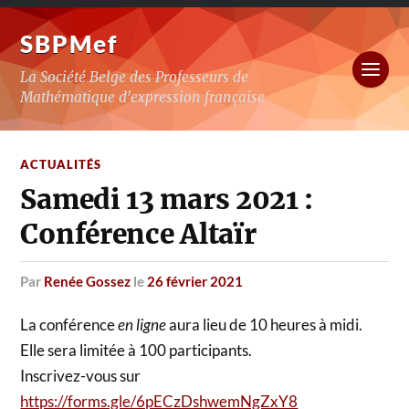
SBPMef
La Société Belge des Professeurs de
Mathématique d'expression française
ACTUALITÉS
Samedi 13 mars 2021 :
Conférence Altaïr
par
Renée Gossez
le
26 février 2021
La conférence
en ligne
aura lieu de 10 heures à midi.
Elle sera limitée à 100 participants.
Inscrivez-vous sur
https://forms.gle/6pECzDshwemNgZxY8