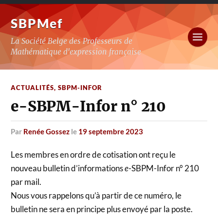
SBPMef
La Société Belge des Professeurs de
Mathématique d'expression française
ACTUALITÉS
,
SBPM-INFOR
e-SBPM-Infor n° 210
par
Renée Gossez
le
19 septembre 2023
Les membres en ordre de cotisation ont reçu le
nouveau bulletin d’informations
e
-SBPM-Infor n° 210
par mail.
Nous vous rappelons qu’à partir de ce numéro, le
bulletin ne sera en principe plus envoyé par la poste.