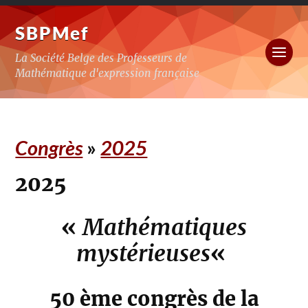
SBPMef
La Société Belge des Professeurs de
Mathématique d'expression française
Congrès
»
2025
2025
«
Mathématiques
mystérieuses
«
50 ème congrès de la