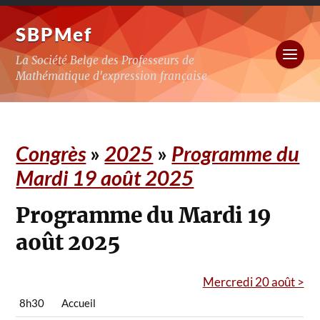
SBPMef
La Société Belge des Professeurs de
Mathématique d'expression française
Congrès
»
2025
»
Programme du
Mardi 19 août 2025
Programme du Mardi 19
août 2025
Mercredi 20 août >
8h30
Accueil