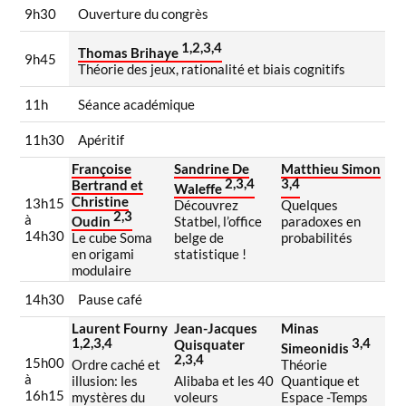
9h30
Ouverture du congrès
1,2,3,4
Thomas Brihaye
9h45
Théorie des jeux, rationalité et biais cognitifs
11h
Séance académique
11h30
Apéritif
Françoise
Sandrine De
Matthieu Simon
2,3,4
3,4
Bertrand et
Waleffe
Christine
13h15
Découvrez
Quelques
2,3
à
Oudin
Statbel, l’office
paradoxes en
14h30
Le cube Soma
belge de
probabilités
en origami
statistique !
modulaire
14h30
Pause café
Laurent Fourny
Jean-Jacques
Minas
1,2,3,4
3,4
Quisquater
Simeonidis
2,3,4
15h00
Ordre caché et
Théorie
à
illusion: les
Alibaba et les 40
Quantique et
16h15
mystères du
voleurs
Espace -Temps