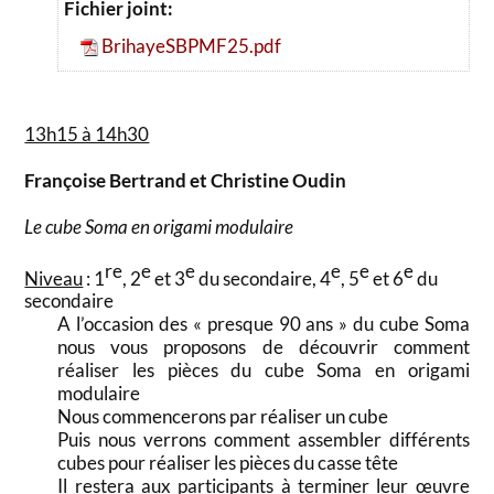
Fichier joint:
BrihayeSBPMF25.pdf
13h15 à 14h30
Françoise Bertrand et Christine Oudin
Le cube Soma en origami modulaire
re
e
e
e
e
e
Niveau
: 1
, 2
et 3
du secondaire, 4
, 5
et 6
du
secondaire
A l’occasion des « presque 90 ans » du cube Soma
nous vous proposons de découvrir comment
réaliser les pièces du cube Soma en origami
modulaire
Nous commencerons par réaliser un cube
Puis nous verrons comment assembler différents
cubes pour réaliser les pièces du casse tête
Il restera aux participants à terminer leur œuvre