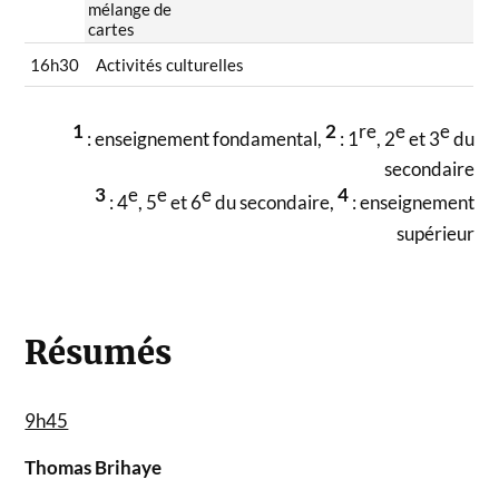
mélange de
cartes
16h30
Activités culturelles
1
2
re
e
e
: enseignement fondamental,
: 1
, 2
et 3
du
secondaire
3
e
e
e
4
: 4
, 5
et 6
du secondaire,
: enseignement
supérieur
Résumés
9h45
Thomas Brihaye