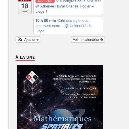
51e congrès de la SBPMef
Jour entier
18
@ Athénée Royal Charles Rogier –
Liège 1
mar
10 h 00 min
Café des sciences :
comment ense...
@ Université de
Liège
Ajouter
Voir le calendrier
À LA UNE