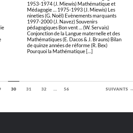
1953-1974 (J. Miewis) Mathématique et
Médagogie … 1975-1993 (J. Miewis) Les
nineties (G. Noël) Evènements marquants
1997-2000 (J. Navez) Souvenirs
ie
pédagogiques Bon vent … (W. Servais)
Conjonction de la Langue maternelle et des
e
Mathématiques (E. Dacos & J. Brauns) Bilan
de quinze années de réforme (R. Bex)
Pourquoi la Mathématique […]
...
9
30
31
32
56
SUIVANTS 