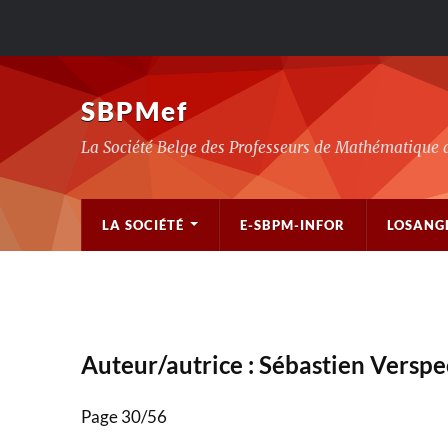
SBPMef
La Société Belge des Professeurs de Mathématique 
LA SOCIÉTÉ
E-SBPM-INFOR
LOSANG
Auteur/autrice :
Sébastien Verspe
Page 30
/
56